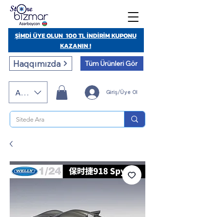
ŞİMDİ ÜYE OLUN 100 TL İNDİRİM KUPONU
KAZANIN !
Haqqımızda
Tüm Ürünleri Gör
AZN (AZN)
Giriş/Üye Ol