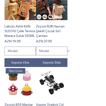
Labutu Askılı Kılıflı
Zoyzoii B28 Hayvan
SUS316 Çelik Termos
Şekilli Çocuk Sırt
Matara Suluk 550ML
Çantası
Fiyat
Fiyat
AZN 19,95
AZN 37,95
Sepete Ekle
Sepete Ekle
Yeni Ürün
Zoyzoii B50 Mantar
Xiaomi Onebot Çöl