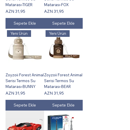
Matarası-TIGER
Matarası-FOX
Fiyat
Fiyat
AZN 31,95
AZN 31,95
Sepete Ekle
Sepete Ekle
Yeni Ürün
Yeni Ürün
Zoyzoii Forest Animal
Zoyzoii Forest Animal
Serisi Termos Su
Serisi Termos Su
Matarası-BUNNY
Matarası-BEAR
Fiyat
Fiyat
AZN 31,95
AZN 31,95
Sepete Ekle
Sepete Ekle