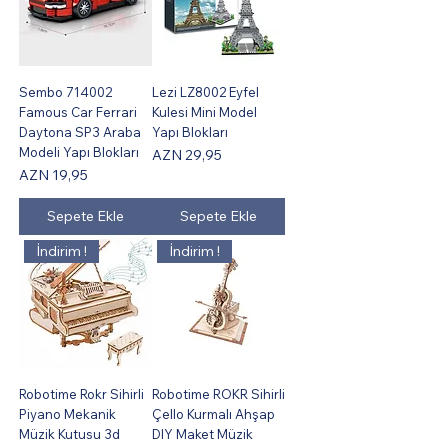
Sembo 714002
Lezi LZ8002 Eyfel
Famous Car Ferrari
Kulesi Mini Model
Daytona SP3 Araba
Yapı Blokları
Modeli Yapı Blokları
Fiyat
AZN 29,95
Fiyat
AZN 19,95
Sepete Ekle
Sepete Ekle
İndirim !
İndirim !
Robotime Rokr Sihirli
Robotime ROKR Sihirli
Piyano Mekanik
Çello Kurmalı Ahşap
Müzik Kutusu 3d
DIY Maket Müzik