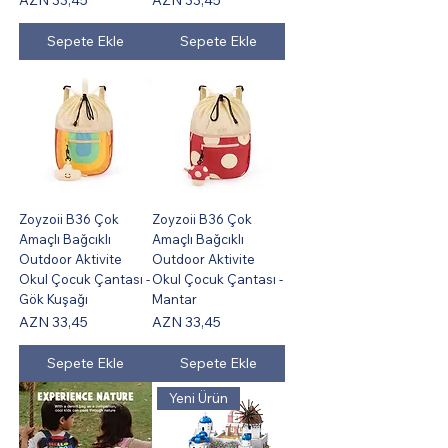
Sepete Ekle
Sepete Ekle
Zoyzoii B36 Çok
Zoyzoii B36 Çok
Amaçlı Bağcıklı
Amaçlı Bağcıklı
Outdoor Aktivite
Outdoor Aktivite
Okul Çocuk Çantası -
Okul Çocuk Çantası -
Gök Kuşağı
Mantar
Fiyat
Fiyat
AZN 33,45
AZN 33,45
Sepete Ekle
Sepete Ekle
Yeni Ürün