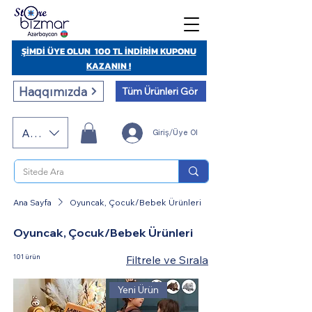
ŞİMDİ ÜYE OLUN 100 TL İNDİRİM KUPONU
KAZANIN !
Haqqımızda
Tüm Ürünleri Gör
AZN (AZN)
Giriş/Üye Ol
Ana Sayfa
Oyuncak, Çocuk/Bebek Ürünleri
Oyuncak, Çocuk/Bebek Ürünleri
101 ürün
Filtrele ve Sırala
Yeni Ürün