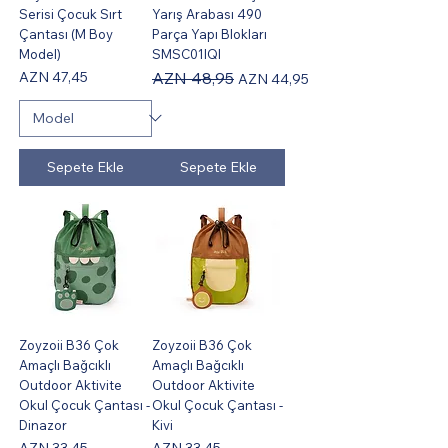
Serisi Çocuk Sırt
Yarış Arabası 490
Çantası (M Boy
Parça Yapı Blokları
Model)
SMSC01IQI
Fiyat
Normal Fiyat
İndirimli Fiyat
AZN 47,45
AZN 48,95
AZN 44,95
Sepete Ekle
Sepete Ekle
Zoyzoii B36 Çok
Zoyzoii B36 Çok
Amaçlı Bağcıklı
Amaçlı Bağcıklı
Outdoor Aktivite
Outdoor Aktivite
Okul Çocuk Çantası -
Okul Çocuk Çantası -
Dinazor
Kivi
Fiyat
Fiyat
AZN 33,45
AZN 33,45