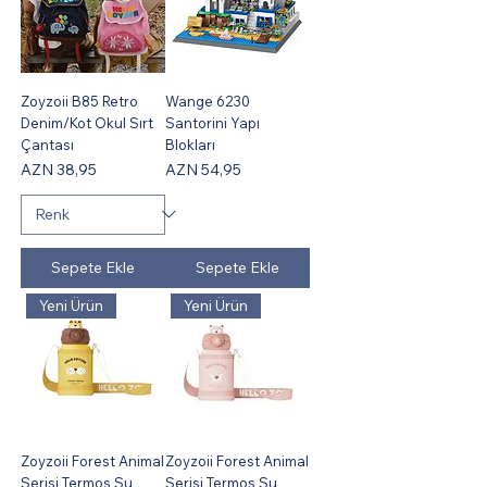
Zoyzoii B85 Retro
Wange 6230
Denim/Kot Okul Sırt
Santorini Yapı
Çantası
Blokları
Fiyat
Fiyat
AZN 38,95
AZN 54,95
Sepete Ekle
Sepete Ekle
Yeni Ürün
Yeni Ürün
Zoyzoii Forest Animal
Zoyzoii Forest Animal
Serisi Termos Su
Serisi Termos Su