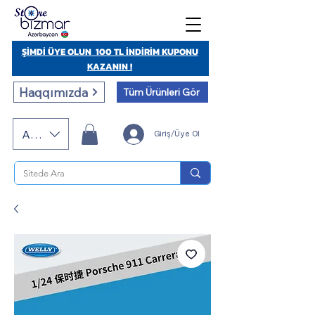
ŞİMDİ ÜYE OLUN 100 TL İNDİRİM KUPONU
KAZANIN !
Haqqımızda
Tüm Ürünleri Gör
AZN (AZN)
Giriş/Üye Ol