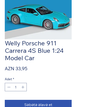
Welly Porsche 911
Carrera 4S Blue 1:24
Model Car
Fiyat
AZN 33,95
Adet
*
Səbətə əlavə et