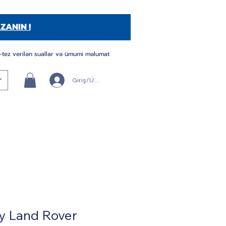
ZANIN !
-tez verilən suallar və ümumi məlumat
Giriş/Üye Ol
y Land Rover