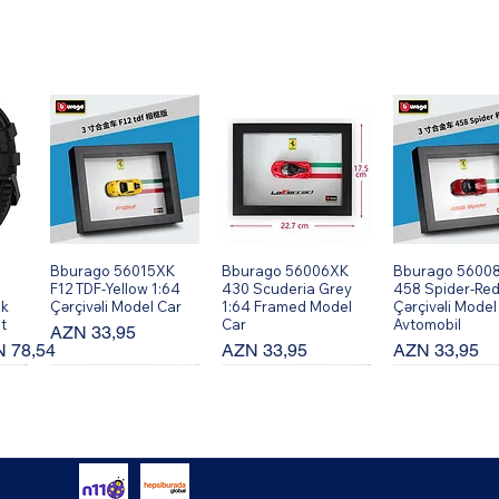
Bburago 56015XK
Hızlı Bakış
Bburago 56006XK
Hızlı Bakış
Bburago 5600
Hızlı Bakı
F12 TDF-Yellow 1:64
430 Scuderia Grey
458 Spider-Red
ik
Çərçivəli Model Car
1:64 Framed Model
Çərçivəli Model
t
Car
Avtomobil
Fiyat
AZN 33,95
rimli Fiyat
Fiyat
Fiyat
 78,54
AZN 33,95
AZN 33,95