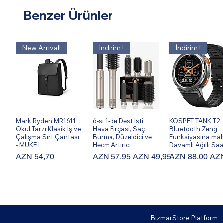
Benzer Ürünler
New Arrival!
İndirim !
İndirim !
Mark Ryden MR1611
Hızlı Bakış
6-sı 1-də Dəst Isti
Hızlı Bakış
KOSPET TANK T2
Hızlı Bakış
Okul Tarzı Klasik İş ve
Hava Fırçası, Saç
Bluetooth Zəng
Çalışma Sırt Çantası
Burma, Düzəldici və
Funksiyasına mal
- MUKE I
Həcm Artırıcı
Davamlı Ağıllı Saa
Fiyat
Normal Fiyat
İndirimli Fiyat
Normal Fiyat
İndi
AZN 54,70
AZN 57,95
AZN 49,95
AZN 88,00
AZN
BizmarStore Platform