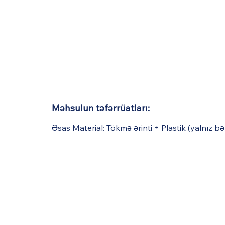
Məhsulun təfərrüatları:
Əsas Material: Tökmə ərinti + Plastik (yalnız b