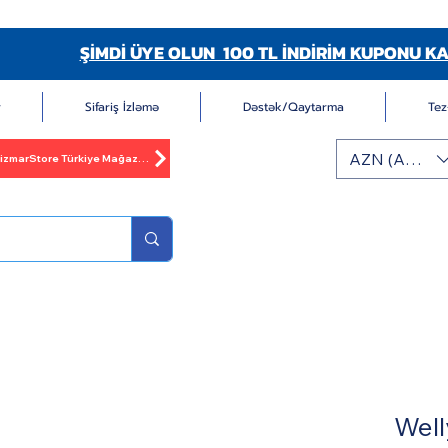
ŞİMDİ ÜYE OLUN 100 TL İNDİRİM KUPONU KA
r
Sifariş İzləmə
Dəstək/Qaytarma
Tez
AZN (AZN)
BizmarStore Türkiye Mağazası
Well