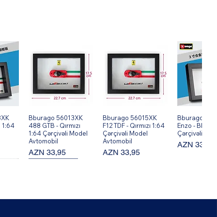
8XK
ş
Bburago 56013XK
Hızlı Bakış
Bburago 56015XK
Hızlı Bakış
Bburago 560
Hızlı Ba
 1:64
488 GTB - Qırmızı
F12 TDF - Qırmızı 1:64
Enzo - Black 
1:64 Çərçivəli Model
Çərçivəli Model
Çərçivəli Mod
Avtomobil
Avtomobil
Fiyat
AZN 33,95
Fiyat
Fiyat
AZN 33,95
AZN 33,95
New Arrival!