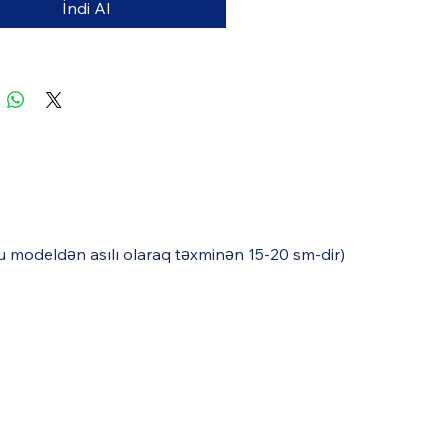
İndi Al
uğu modeldən asılı olaraq təxminən 15-20 sm-dir)