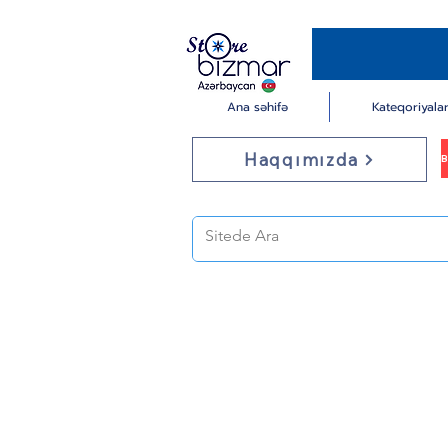
Ana səhifə
Kateqoriyala
Haqqımızda