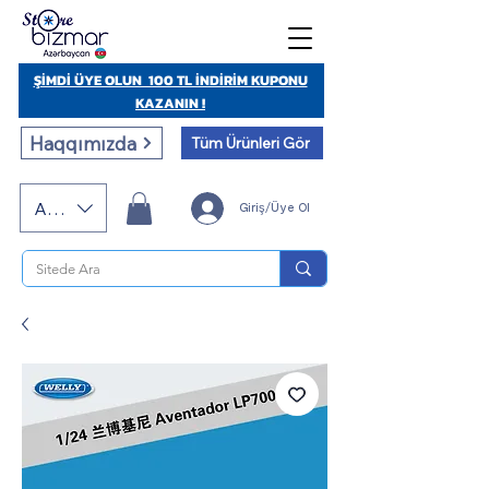
ŞİMDİ ÜYE OLUN 100 TL İNDİRİM KUPONU
KAZANIN !
Haqqımızda
Tüm Ürünleri Gör
AZN (AZN)
Giriş/Üye Ol