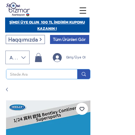
ŞİMDİ ÜYE OLUN 100 TL İNDİRİM KUPONU
KAZANIN !
Haqqımızda
Tüm Ürünleri Gör
AZN (AZN)
Giriş/Üye Ol