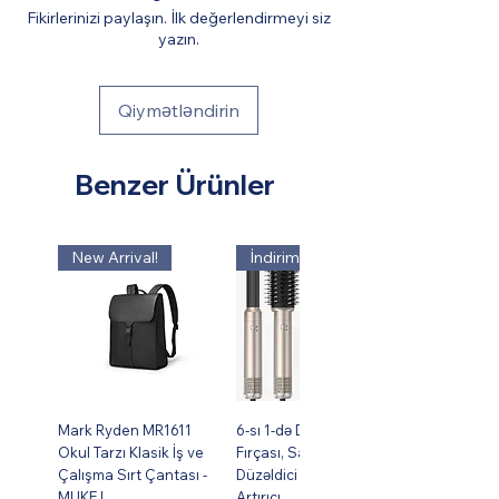
Fikirlerinizi paylaşın. İlk değerlendirmeyi siz
yazın.
Qiymətləndirin
Benzer Ürünler
New Arrival!
İndirim !
Mark Ryden MR1611
6-sı 1-də Dəst Isti Hava
Okul Tarzı Klasik İş ve
Fırçası, Saç Burma,
Çalışma Sırt Çantası -
Düzəldici və Həcm
MUKE I
Artırıcı