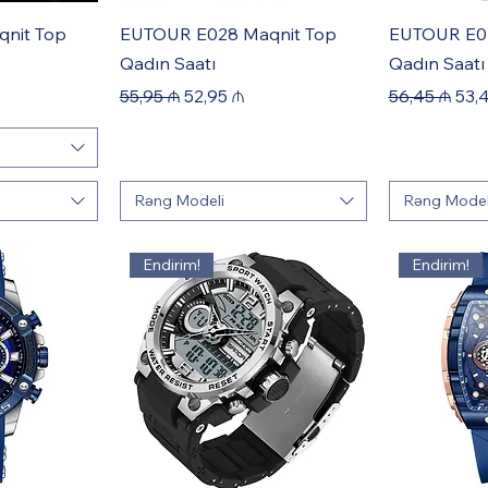
nit Top
EUTOUR E028 Maqnit Top
EUTOUR E04
Qadın Saatı
Qadın Saatı
Regular Price
Sale Price
Regular Pric
Sale
55,95 ₼
52,95 ₼
56,45 ₼
53,
Rəng Modeli
Rəng Model
Endirim!
Endirim!