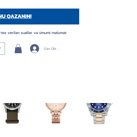
NU QAZANIN!
-tez verilən suallar və ümumi məlumat
Üzv Girişi/Qeydiyyatı