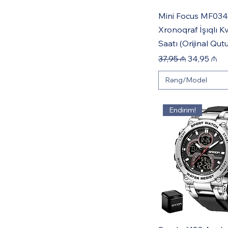
Mini Focus MF03
Xronoqraf İşıqlı K
Saatı (Orijinal Qut
Regular Price
Sale Price
37,95 ₼
34,95 ₼
Rəng/Model
Endirim!