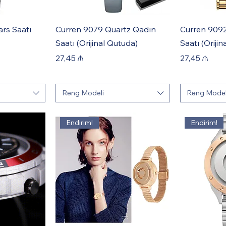
rs Saatı
Curren 9079 Quartz Qadın
Curren 9092
Saatı (Orijinal Qutuda)
Saatı (Oriji
Price
Price
27,45 ₼
27,45 ₼
Rəng Modeli
Rəng Model
Endirim!
Endirim!