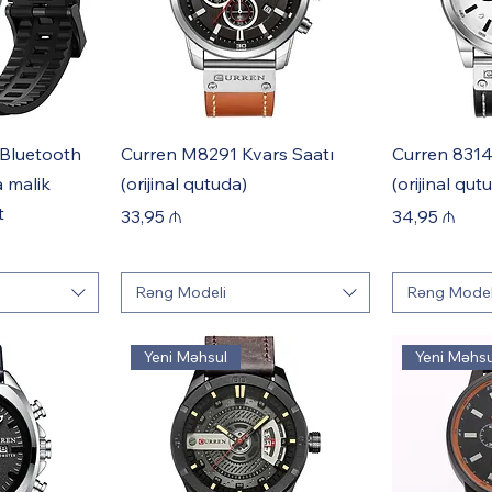
Bluetooth
Curren M8291 Kvars Saatı
Curren 8314
 malik
(orijinal qutuda)
(orijinal qut
t
Price
Price
33,95 ₼
34,95 ₼
Rəng Modeli
Rəng Model
Yeni Məhsul
Yeni Məhsu