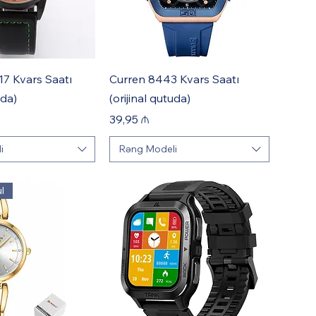
7 Kvars Saatı
Curren 8443 Kvars Saatı
uda)
(orijinal qutuda)
Price
39,95 ₼
i
Rəng Modeli
l