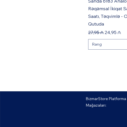
Sanda 6183 Analo
Rəqəmsal İkiqat Sa
Saatı, Təqvimlə - Or
Qutuda
Regular Price
Sale Price
27,95 ₼
24,95 ₼
Rəng
BizmarStore Platforma
Mağazaları: