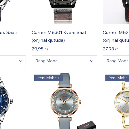
rs Saatı
Curren M8301 Kvars Saatı
Curren M821
(orijinal qutuda)
(orijinal qut
Price
Price
29,95 ₼
27,95 ₼
Rəng Modeli
Rəng Model
Yeni Məhsul
Yeni Məhsu