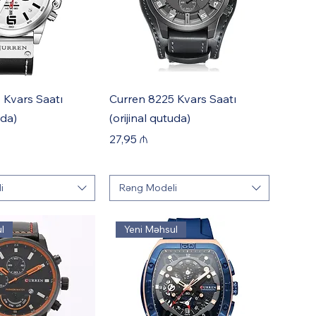
 Kvars Saatı
Curren 8225 Kvars Saatı
uda)
(orijinal qutuda)
Price
27,95 ₼
i
Rəng Modeli
l
Yeni Məhsul