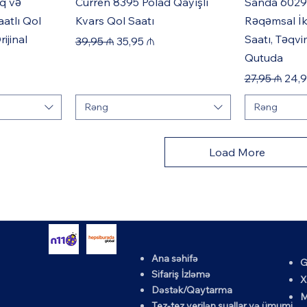
q və
Curren 8395 Polad Qayışlı
Sanda 6029
atlı Qol
Kvars Qol Saatı
Rəqəmsal İki
ijinal
Saatı, Təqvim
Regular Price
Sale Price
39,95 ₼
35,95 ₼
Qutuda
Regular Pric
Sale
27,95 ₼
24,9
Rəng
Rəng
Load More
Ana səhifə
G
Sifariş İzləmə
X
Dəstək/Qaytarma
M
Tez-tez verilən suallar və ümumi