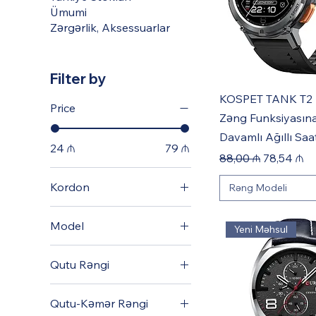
Ümumi
Zərgərlik, Aksessuarlar
Filter by
KOSPET TANK T2 
Price
Zəng Funksiyasına
Davamlı Ağıllı Saa
24 ₼
79 ₼
Regular Price
Sale Price
88,00 ₼
78,54 ₼
Kordon
Rəng Modeli
Polad
Model
Yeni Məhsul
Silikon
E040-001
Tel Örgü Polad
Qutu Rəngi
E040-002
Qara
Qutu-Kəmər Rəngi
Tünd göy