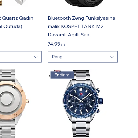
 Quartz Qadın
Bluetooth Zəng Funksiyasına
nal Qutuda)
malik KOSPET TANK M2
Davamlı Ağıllı Saat
Price
74,95 ₼
i
Rəng
Endirim!