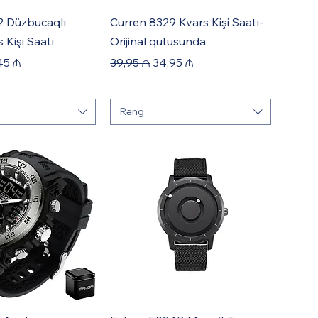
2 Düzbucaqlı
Curren 8329 Kvars Kişi Saatı-
 Kişi Saatı
Orijinal qutusunda
e
 Price
Regular Price
Sale Price
45 ₼
39,95 ₼
34,95 ₼
Rəng