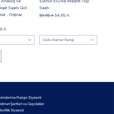
 Analoq və
Eutour E024B Maqnit Top
qat Saatlı Qol
Saatı
lə - Orijinal
Regular Price
Sale Price
59,95 ₼
54,95 ₼
e
 Price
5 ₼
Qutu-Kəmər Rəngi
öndərmə/Kargo Siyasəti
idmət Şərtləri və Qaydaları
əxfilik Siyasəti