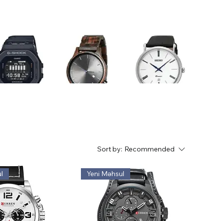
Sort by:
Recommended
l
Yeni Məhsul