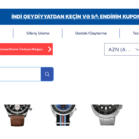
İNDİ QEYDİYYATDAN KEÇİN VƏ 5₼ ENDİRİM KUPO
r
Sifariş İzləmə
Dəstək/Qaytarma
Tez
AZN (AZN)
BizmarStore Türkiye Mağazası