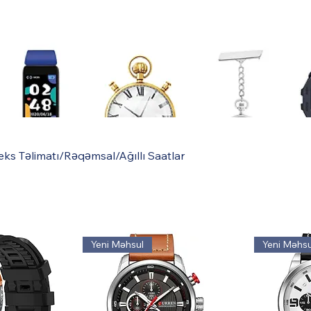
eks Təlimatı/Rəqəmsal/Ağıllı Saatlar
Yeni Məhsul
Yeni Məhsu