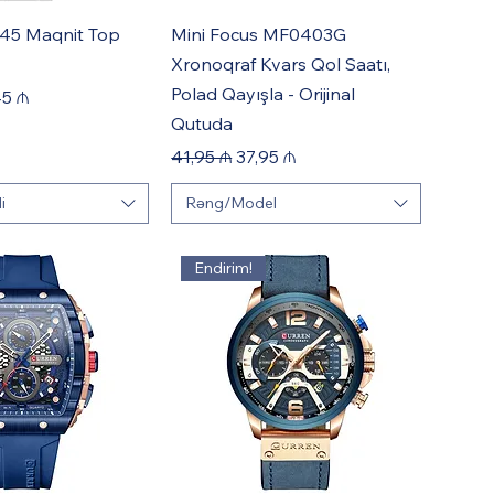
5 Maqnit Top
Mini Focus MF0403G
Xronoqraf Kvars Qol Saatı,
Polad Qayışla - Orijinal
e
 Price
45 ₼
Qutuda
Regular Price
Sale Price
41,95 ₼
37,95 ₼
i
Rəng/Model
Endirim!