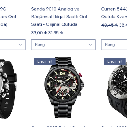
49G
Sanda 9010 Analoq və
Curren 844
vars Qol
Rəqəmsal İkiqat Saatlı Qol
Qutulu Kvars
uda)
Saatı - Orijinal Qutuda
Regular Pric
Sale
40,45 ₼
38,
Regular Price
Sale Price
33,00 ₼
31,35 ₼
Rəng
Rəng
Endirim!
Endirim!