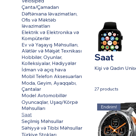
Velosiped
Çanta/Çamadan
Dəftərxana ləvazimatları,
Ofis və Məktəb
ləvazimatları
Elektrik və Elektronika və
Kompüterlər
Ev və Yaşayış Məhsulları,
Alətlər və Məişət Texnikası
Saat
Hobbilər, Oyunlar,
Kolleksiyalar, Hədiyyələr
Kişi və Qadın Unis
İdman və açıq hava
Mobil Telefon Aksesuarları
Moda, Geyim, Ayaqqabı,
Çantalar
27 products
Model Avtomobillər
Oyuncaqlar, Uşaq/Körpə
Endirim!
Məhsulları
Saat
Seçilmiş Məhsullar
Səhiyyə və Tibbi Məhsullar
Türkiye Stokları