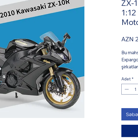
ZX-1
1:12
Moto
AZN 2
Bu məhsu
Expargo
şirkətlə
3 iş gün
Adet
*
hesabla
sifariş 
biləcək 
Azərbay
xidməti 
Səbət
qiymətə 