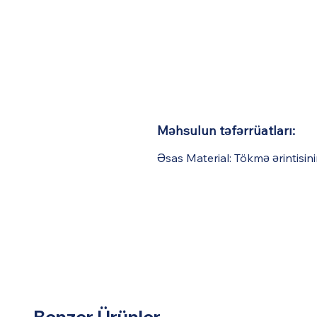
Məhsulun təfərrüatları:
Əsas Material: Tökmə ərintisini
Benzer Ürünler