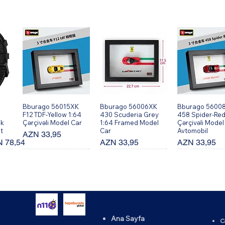
Bburago 56015XK
Hızlı Bakış
Bburago 56006XK
Hızlı Bakış
Bburago 5600
Hızlı Bakı
F12 TDF-Yellow 1:64
430 Scuderia Grey
458 Spider-Red
ik
Çərçivəli Model Car
1:64 Framed Model
Çərçivəli Model
t
Car
Avtomobil
Fiyat
AZN 33,95
rimli Fiyat
Fiyat
Fiyat
 78,54
AZN 33,95
AZN 33,95
Ana Sayfa
C