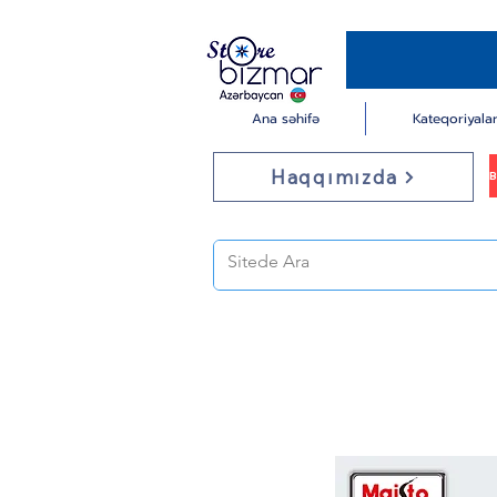
Ana səhifə
Kateqoriyala
Haqqımızda