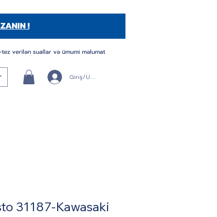
ZANIN !
-tez verilən suallar və ümumi məlumat
Giriş/Üye Ol
to 31187-Kawasaki