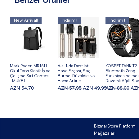
New Arrival!
İndirim !
İndirim !
Mark Ryden MR1611
Hızlı Bakış
6-sı 1-də Dəst Isti
Hızlı Bakış
KOSPET TANK T2
Hızlı Bakış
Okul Tarzı Klasik İş ve
Hava Fırçası, Saç
Bluetooth Zəng
Çalışma Sırt Çantası
Burma, Düzəldici və
Funksiyasına mal
- MUKE I
Həcm Artırıcı
Davamlı Ağıllı Saa
Fiyat
Normal Fiyat
İndirimli Fiyat
Normal Fiyat
İndi
AZN 54,70
AZN 57,95
AZN 49,95
AZN 88,00
AZN
BizmarStore Platform
Mağazaları: