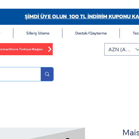
ŞİMDİ ÜYE OLUN 100 TL İNDİRİM KUPONU KA
r
Sifariş İzləmə
Dəstək/Qaytarma
Tez
AZN (AZN)
BizmarStore Türkiye Mağazası
Mais