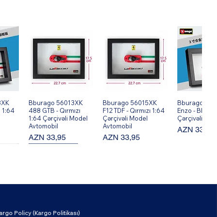
8XK
ş
Bburago 56013XK
Hızlı Bakış
Bburago 56015XK
Hızlı Bakış
Bburago 560
Hızlı Ba
 1:64
488 GTB - Qırmızı
F12 TDF - Qırmızı 1:64
Enzo - Black 
1:64 Çərçivəli Model
Çərçivəli Model
Çərçivəli Mod
Avtomobil
Avtomobil
Fiyat
AZN 33,95
Fiyat
Fiyat
AZN 33,95
AZN 33,95
New Arrival!
argo Policy (Kargo Politikası)