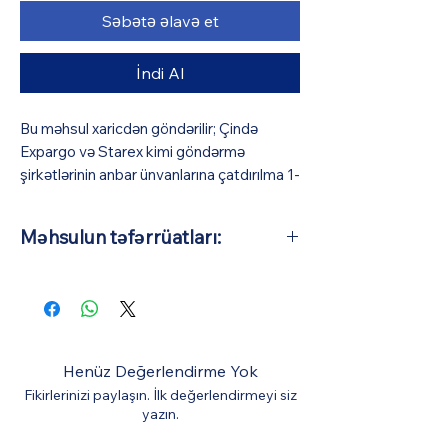
Səbətə əlavə et
İndi Al
Bu məhsul xaricdən göndərilir; Çində
Expargo və Starex kimi göndərmə
şirkətlərinin anbar ünvanlarına çatdırılma 1-
3 iş günü (pulsuz), Azərbaycana isə orta
hesabla 10-15 iş günü çəkir (BizmarStore
Məhsulun təfərrüatları:
sifariş təsdiqi və ödəniş zamanı görünə
biləcək bir ödəniş müqabilində
Əsas Material: Tökmə ərintisinin
Azərbaycana çatdırılma və gömrük
ölçüsü: 1:64 (Avtomobillərin orta
xidməti göstərir). Bütün digər xərclər
təxmini uzunluğu 7 sm-dir)
qiymətə daxildir.
Henüz Değerlendirme Yok
Fikirlerinizi paylaşın. İlk değerlendirmeyi siz
yazın.