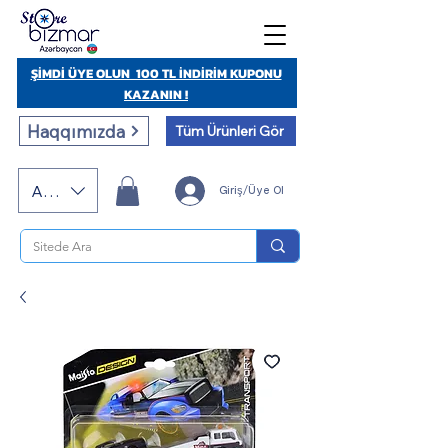
ŞİMDİ ÜYE OLUN 100 TL İNDİRİM KUPONU
KAZANIN !
Haqqımızda
Tüm Ürünleri Gör
AZN (AZN)
Giriş/Üye Ol