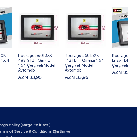
8XK
ş
Bburago 56013XK
Hızlı Bakış
Bburago 56015XK
Hızlı Bakış
Bburago 560
Hızlı Ba
 1:64
488 GTB - Qırmızı
F12 TDF - Qırmızı 1:64
Enzo - Black 
1:64 Çərçivəli Model
Çərçivəli Model
Çərçivəli Mod
Avtomobil
Avtomobil
Fiyat
AZN 33,95
Fiyat
Fiyat
AZN 33,95
AZN 33,95
New Arrival!
argo Policy (Kargo Politikası)
6XK
ş
Mark Ryden MR6602
Hızlı Bakış
erms of Service & Conditions (Şartlar ve
Okul Tarzı Klasik İş ve