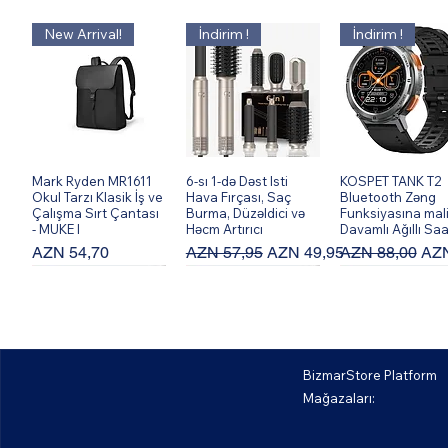
New Arrival!
İndirim !
İndirim !
Mark Ryden MR1611
Hızlı Bakış
6-sı 1-də Dəst Isti
Hızlı Bakış
KOSPET TANK T2
Hızlı Bakış
Okul Tarzı Klasik İş ve
Hava Fırçası, Saç
Bluetooth Zəng
Çalışma Sırt Çantası
Burma, Düzəldici və
Funksiyasına mal
- MUKE I
Həcm Artırıcı
Davamlı Ağıllı Saa
Fiyat
Normal Fiyat
İndirimli Fiyat
Normal Fiyat
İndi
AZN 54,70
AZN 57,95
AZN 49,95
AZN 88,00
AZN
BizmarStore Platform
Mağazaları:
Bburago 56008XK
Hızlı Bakış
Bburago 56004XK
Hızlı Bakış
Bburago 56013X
Hızlı Bakış
458 Spider-Blue 1:64
F12 Berlinetta - Ağ
488 GTB - Sarı 1: