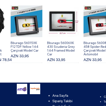
Bburago 56015XK
Hızlı Bakış
Bburago 56006XK
Hızlı Bakış
Bburago 5600
Hızlı Bakı
F12 TDF-Yellow 1:64
430 Scuderia Grey
458 Spider-Red
ik
Çərçivəli Model Car
1:64 Framed Model
Çərçivəli Model
t
Car
Avtomobil
Fiyat
AZN 33,95
rimli Fiyat
Fiyat
Fiyat
 78,54
AZN 33,95
AZN 33,95
Ana Sayfa
C
K
Bburago 56002XK
Hızlı Bakış
Bburago 56010XK
Hızlı Bakış
Bburago 5600
Hızlı Bakı
Sipariş Takibi
T
64
599 GTO - Qırmızı
458 Speciale-Yellow
430 Scuderia -