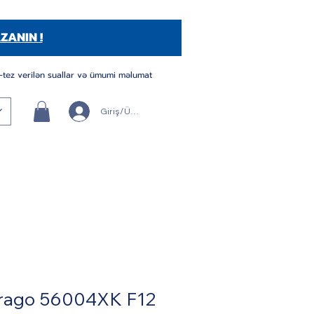
ZANIN !
-tez verilən suallar və ümumi məlumat
Giriş/Üye Ol
rago 56004XK F12