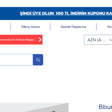
ŞİMDİ ÜYE OLUN 100 TL İNDİRİM KUPONU KA
r
Sifariş İzləmə
Dəstək/Qaytarma
Tez
AZN (AZN)
BizmarStore Türkiye Mağazası
Bbu