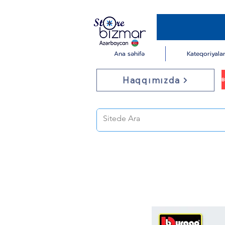
Ana səhifə
Kateqoriyala
Haqqımızda