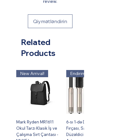
review.
Qiymətləndirin
Related
Products
New Arrival!
Endirim!
Mark Ryden MR1611
6-sı 1-də Dəst Isti Hava
Okul Tarzı Klasik İş ve
Fırçası, Saç Burma,
Çalışma Sırt Çantası -
Düzəldici və Həcm