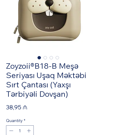
Zoyzoii®B18-B Meşə
Seriyası Uşaq Məktəbi
Sırt Çantası (Yaxşı
Tərbiyəli Dovşan)
Price
38,95 ₼
Quantity
*