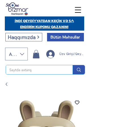
İNDİ QEYDİYYATDAN KEÇİN VƏ 5₼
ENDİRİM KUPONU QAZANIN!
Haqqımızda
Bütün Məhsullar
AZN (AZN)
Üzv Girişi/Qeydiyyatı