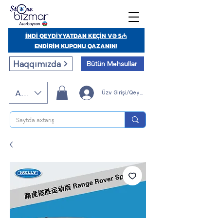
İNDİ QEYDİYYATDAN KEÇİN VƏ 5₼
ENDİRİM KUPONU QAZANIN!
Haqqımızda
Bütün Məhsullar
AZN (AZN)
Üzv Girişi/Qeydiyyatı