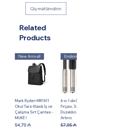
Qiymətləndirin
Related
Products
New Arrival!
Endirim!
Mark Ryden MR1611
6-sı 1-də Dəst Isti Hava
Okul Tarzı Klasik İş ve
Fırçası, Saç Burma,
Çalışma Sırt Çantası -
Düzəldici və Həcm
MUKE I
Artırıcı
Price
Regular Price
Sale Price
54,70 ₼
57,95 ₼
49,95 ₼