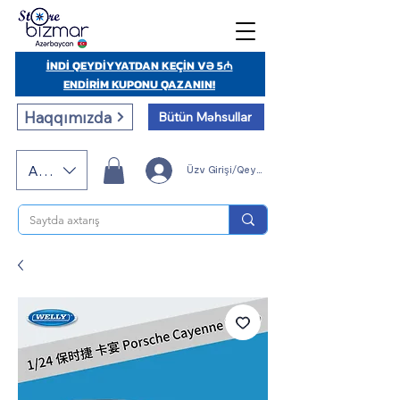
İNDİ QEYDİYYATDAN KEÇİN VƏ 5₼
ENDİRİM KUPONU QAZANIN!
Haqqımızda
Bütün Məhsullar
AZN (AZN)
Üzv Girişi/Qeydiyyatı