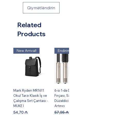
Qiymətləndirin
Related
Products
New Arrival!
Endirim!
Mark Ryden MR1611
6-sı 1-də Dəst Isti Hava
Okul Tarzı Klasik İş ve
Fırçası, Saç Burma,
Çalışma Sırt Çantası -
Düzəldici və Həcm
MUKE I
Artırıcı
Price
Regular Price
Sale Price
54,70 ₼
57,95 ₼
49,95 ₼