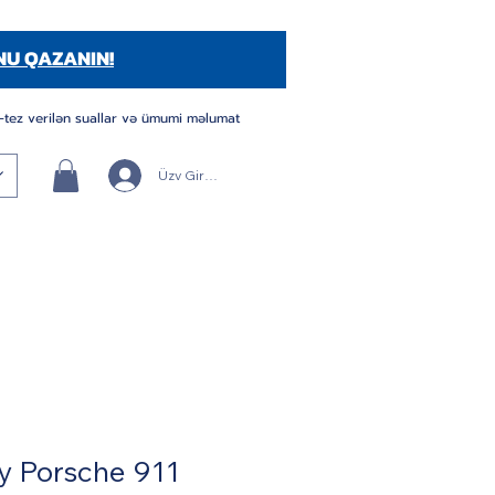
NU QAZANIN!
-tez verilən suallar və ümumi məlumat
Üzv Girişi/Qeydiyyatı
y Porsche 911