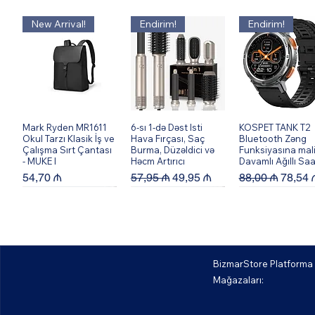
New Arrival!
Endirim!
Endirim!
Mark Ryden MR1611
Quick View
6-sı 1-də Dəst Isti
Quick View
KOSPET TANK T2
Quick View
Okul Tarzı Klasik İş ve
Hava Fırçası, Saç
Bluetooth Zəng
Çalışma Sırt Çantası
Burma, Düzəldici və
Funksiyasına mal
- MUKE I
Həcm Artırıcı
Davamlı Ağıllı Saa
Price
Regular Price
Sale Price
Regular Price
Sale P
54,70 ₼
57,95 ₼
49,95 ₼
88,00 ₼
78,54 
BizmarStore Platforma
Mağazaları:
Bburago 56008XK
Quick View
Bburago 56004XK
Quick View
Bburago 56013X
Quick View
458 Spider-Blue 1:64
F12 Berlinetta - Ağ
488 GTB - Sarı 1: