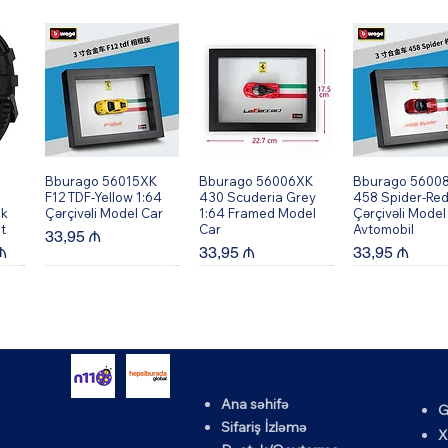
Bburago 56015XK
Quick View
Bburago 56006XK
Quick View
Bburago 5600
Quick Vi
F12 TDF-Yellow 1:64
430 Scuderia Grey
458 Spider-Red
ik
Çərçivəli Model Car
1:64 Framed Model
Çərçivəli Model
t
Car
Avtomobil
Price
33,95 ₼
rice
Price
Price
₼
33,95 ₼
33,95 ₼
Ana səhifə
G
K
Bburago 56002XK
Quick View
Bburago 56010XK
Quick View
Bburago 5600
Quick Vi
Sifariş İzləmə
X
64
599 GTO - Qırmızı
458 Speciale-Yellow
430 Scuderia -