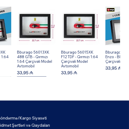
8XK
ew
Bburago 56013XK
Quick View
Bburago 56015XK
Quick View
Bburago 560
Quick V
 1:64
488 GTB - Qırmızı
F12 TDF - Qırmızı 1:64
Enzo - Black 
1:64 Çərçivəli Model
Çərçivəli Model
Çərçivəli Mod
Avtomobil
Avtomobil
Price
33,95 ₼
Price
Price
33,95 ₼
33,95 ₼
New Arrival!
öndərmə/Kargo Siyasəti
6XK
ew
Mark Ryden MR6602
Quick View
idmət Şərtləri və Qaydaları
Okul Tarzı Klasik İş ve