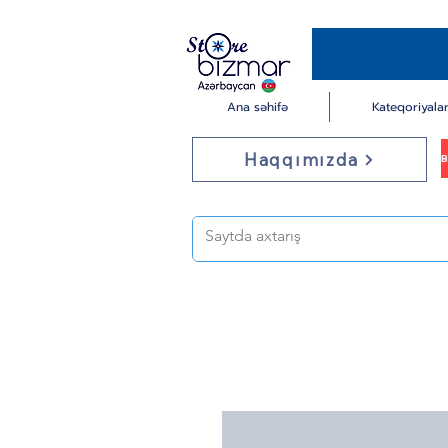
Ana səhifə
Kateqoriyala
Haqqımızda