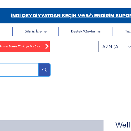
İNDİ QEYDİYYATDAN KEÇİN VƏ 5₼ ENDİRİM KUPO
r
Sifariş İzləmə
Dəstək/Qaytarma
Tez
AZN (AZN)
BizmarStore Türkiye Mağazası
Well