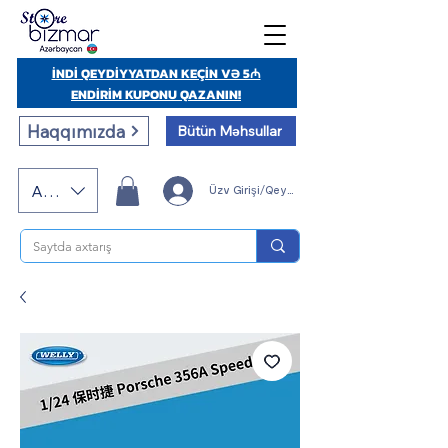
İNDİ QEYDİYYATDAN KEÇİN VƏ 5₼
ENDİRİM KUPONU QAZANIN!
Haqqımızda
Bütün Məhsullar
AZN (AZN)
Üzv Girişi/Qeydiyyatı