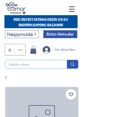
İNDİ QEYDİYYATDAN KEÇİN VƏ 5₼
ENDİRİM KUPONU QAZANIN!
Haqqımızda
Bütün Məhsullar
AZN (AZN)
Üzv Girişi/Qeydiyyatı