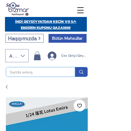
İNDİ QEYDİYYATDAN KEÇİN VƏ 5₼
ENDİRİM KUPONU QAZANIN!
Haqqımızda
Bütün Məhsullar
AZN (AZN)
Üzv Girişi/Qeydiyyatı