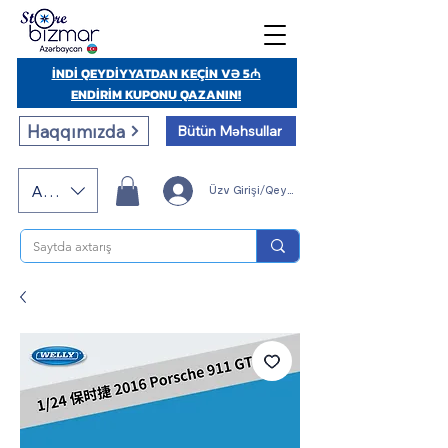
İNDİ QEYDİYYATDAN KEÇİN VƏ 5₼
ENDİRİM KUPONU QAZANIN!
Haqqımızda
Bütün Məhsullar
AZN (AZN)
Üzv Girişi/Qeydiyyatı