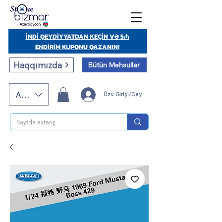
İNDİ QEYDİYYATDAN KEÇİN VƏ 5₼
ENDİRİM KUPONU QAZANIN!
Haqqımızda
Bütün Məhsullar
AZN (AZN)
Üzv Girişi/Qeydiyyatı