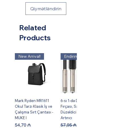
Qiymətləndirin
Related
Products
New Arrival!
Endirim!
Mark Ryden MR1611
6-sı 1-də Dəst Isti Hava
Okul Tarzı Klasik İş ve
Fırçası, Saç Burma,
Çalışma Sırt Çantası -
Düzəldici və Həcm
MUKE I
Artırıcı
Price
Regular Price
Sale Price
54,70 ₼
57,95 ₼
49,95 ₼