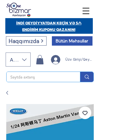
İNDİ QEYDİYYATDAN KEÇİN VƏ 5₼
ENDİRİM KUPONU QAZANIN!
Haqqımızda
Bütün Məhsullar
AZN (AZN)
Üzv Girişi/Qeydiyyatı