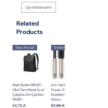
Qiymətləndirin
Related
Products
New Arrival!
Endirim!
Mark Ryden MR1611
6-sı 1-də Dəst Isti Hava
Okul Tarzı Klasik İş ve
Fırçası, Saç Burma,
Çalışma Sırt Çantası -
Düzəldici və Həcm
MUKE I
Artırıcı
Price
Regular Price
Sale Price
54,70 ₼
57,95 ₼
49,95 ₼