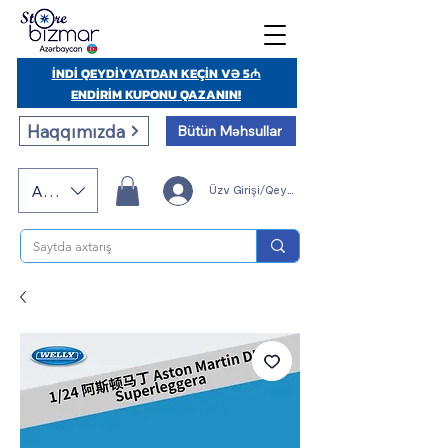
İNDİ QEYDİYYATDAN KEÇİN VƏ 5₼
ENDİRİM KUPONU QAZANIN!
Haqqımızda
Bütün Məhsullar
AZN (AZN)
Üzv Girişi/Qeydiyyatı