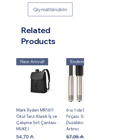
Qiymətləndirin
Related
Products
New Arrival!
Endirim!
Mark Ryden MR1611
6-sı 1-də Dəst Isti Hava
Okul Tarzı Klasik İş ve
Fırçası, Saç Burma,
Çalışma Sırt Çantası -
Düzəldici və Həcm
MUKE I
Artırıcı
Price
Regular Price
Sale Price
54,70 ₼
57,95 ₼
49,95 ₼