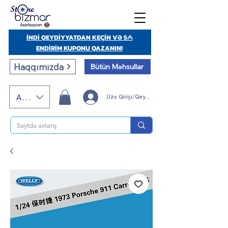
İNDİ QEYDİYYATDAN KEÇİN VƏ 5₼
ENDİRİM KUPONU QAZANIN!
Haqqımızda
Bütün Məhsullar
AZN (AZN)
Üzv Girişi/Qeydiyyatı