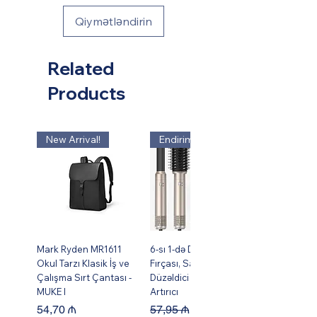
Qiymətləndirin
Related
Products
New Arrival!
Endirim!
Mark Ryden MR1611
6-sı 1-də Dəst Isti Hava
Okul Tarzı Klasik İş ve
Fırçası, Saç Burma,
Çalışma Sırt Çantası -
Düzəldici və Həcm
MUKE I
Artırıcı
Price
Regular Price
Sale Price
54,70 ₼
57,95 ₼
49,95 ₼