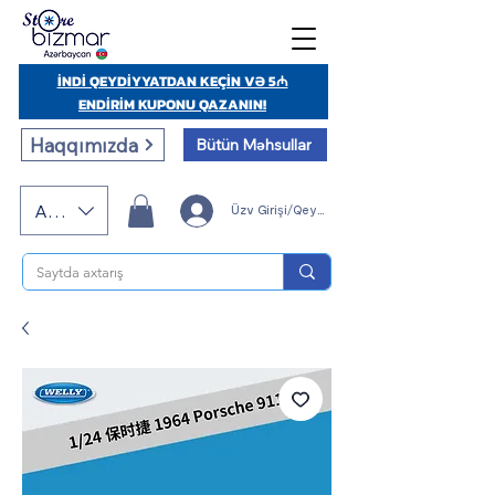
İNDİ QEYDİYYATDAN KEÇİN VƏ 5₼
ENDİRİM KUPONU QAZANIN!
Haqqımızda
Bütün Məhsullar
AZN (AZN)
Üzv Girişi/Qeydiyyatı