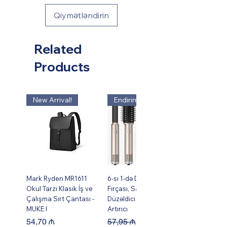
Qiymətləndirin
Related
Products
New Arrival!
Endirim!
Mark Ryden MR1611
6-sı 1-də Dəst Isti Hava
Okul Tarzı Klasik İş ve
Fırçası, Saç Burma,
Çalışma Sırt Çantası -
Düzəldici və Həcm
MUKE I
Artırıcı
Price
Regular Price
Sale Price
54,70 ₼
57,95 ₼
49,95 ₼