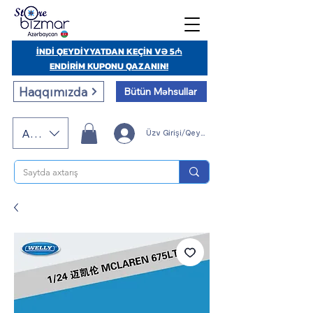
İNDİ QEYDİYYATDAN KEÇİN VƏ 5₼
ENDİRİM KUPONU QAZANIN!
Haqqımızda
Bütün Məhsullar
AZN (AZN)
Üzv Girişi/Qeydiyyatı