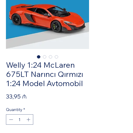
Welly 1:24 McLaren
675LT Narıncı Qırmızı
1:24 Model Avtomobil
Price
33,95 ₼
Quantity
*