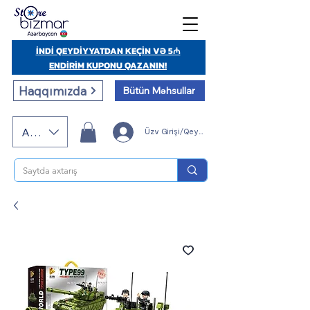
İNDİ QEYDİYYATDAN KEÇİN VƏ 5₼
ENDİRİM KUPONU QAZANIN!
Haqqımızda
Bütün Məhsullar
AZN (AZN)
Üzv Girişi/Qeydiyyatı