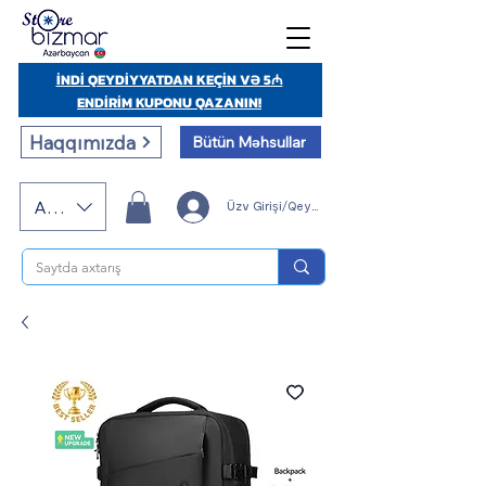
İNDİ QEYDİYYATDAN KEÇİN VƏ 5₼
ENDİRİM KUPONU QAZANIN!
Haqqımızda
Bütün Məhsullar
AZN (AZN)
Üzv Girişi/Qeydiyyatı