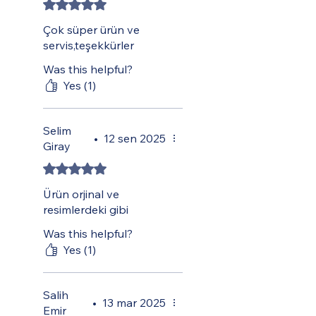
Rated 5 out of 5 stars.
Çok süper ürün ve
servis,teşekkürler
Was this helpful?
Yes (1)
Selim
•
12 sen 2025
Giray
Rated 5 out of 5 stars.
Ürün orjinal ve
resimlerdeki gibi
Was this helpful?
Yes (1)
Salih
•
13 mar 2025
Emir