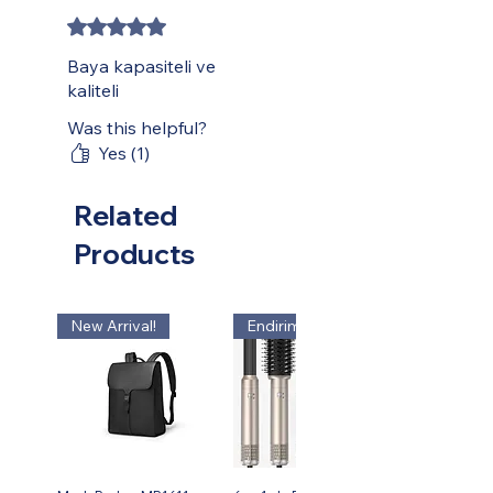
Rated 5 out of 5 stars.
Baya kapasiteli ve
kaliteli
Was this helpful?
Yes (1)
Related
Products
New Arrival!
Endirim!