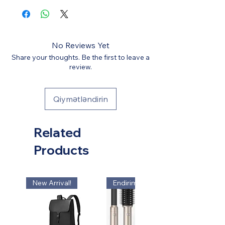
Azərbaycana çatdırılma və gömrük
(yalnız bəzi detallar) Miqyas: 1:24
xidməti göstərir). Bütün digər xərclər
(Avtomobillərin orta uzunluğu
qiymətə daxildir.
modeldən asılı olaraq təxminən 15-20
No Reviews Yet
sm-dir)
Share your thoughts. Be the first to leave a
review.
Qiymətləndirin
Related
Products
New Arrival!
Endirim!