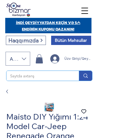
İNDİ QEYDİYYATDAN KEÇİN VƏ 5₼
ENDİRİM KUPONU QAZANIN!
Haqqımızda
Bütün Məhsullar
AZN (AZN)
Üzv Girişi/Qeydiyyatı
Maisto DIY Yığımı 1:24
Model Car-Jeep
Renegade Orange