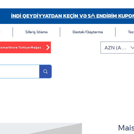
İNDİ QEYDİYYATDAN KEÇİN VƏ 5₼ ENDİRİM KUPO
r
Sifariş İzləmə
Dəstək/Qaytarma
Tez
AZN (AZN)
BizmarStore Türkiye Mağazası
Mais