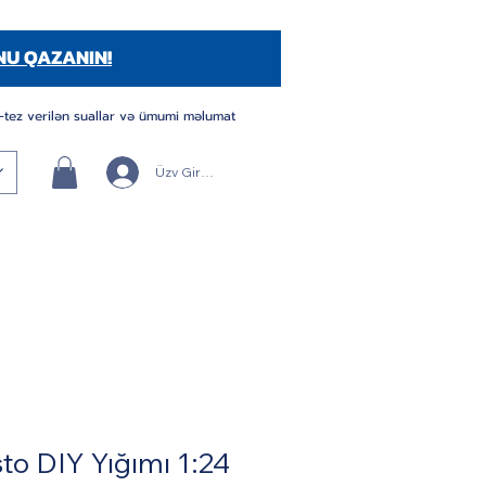
NU QAZANIN!
-tez verilən suallar və ümumi məlumat
Üzv Girişi/Qeydiyyatı
to DIY Yığımı 1:24