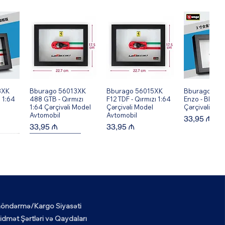
8XK
ew
Bburago 56013XK
Quick View
Bburago 56015XK
Quick View
Bburago 560
Quick V
 1:64
488 GTB - Qırmızı
F12 TDF - Qırmızı 1:64
Enzo - Black 
1:64 Çərçivəli Model
Çərçivəli Model
Çərçivəli Mod
Avtomobil
Avtomobil
Price
33,95 ₼
Price
Price
33,95 ₼
33,95 ₼
New Arrival!
öndərmə/Kargo Siyasəti
6XK
ew
Mark Ryden MR6602
Quick View
idmət Şərtləri və Qaydaları
Okul Tarzı Klasik İş ve