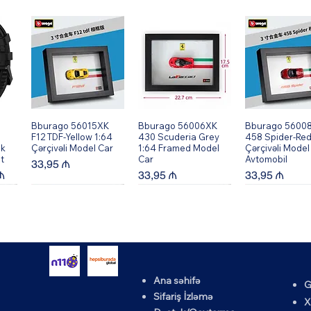
Bburago 56015XK
Quick View
Bburago 56006XK
Quick View
Bburago 5600
Quick Vi
F12 TDF-Yellow 1:64
430 Scuderia Grey
458 Spider-Red
ik
Çərçivəli Model Car
1:64 Framed Model
Çərçivəli Model
t
Car
Avtomobil
Price
33,95 ₼
rice
Price
Price
₼
33,95 ₼
33,95 ₼
Ana səhifə
G
K
Bburago 56002XK
Quick View
Bburago 56010XK
Quick View
Bburago 5600
Quick Vi
Sifariş İzləmə
X
64
599 GTO - Qırmızı
458 Speciale-Yellow
430 Scuderia -