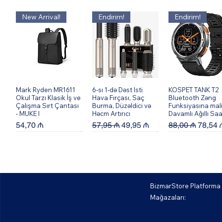
New Arrival!
Endirim!
Endirim!
Mark Ryden MR1611
Quick View
6-sı 1-də Dəst Isti
Quick View
KOSPET TANK T2
Quick View
Okul Tarzı Klasik İş ve
Hava Fırçası, Saç
Bluetooth Zəng
Çalışma Sırt Çantası
Burma, Düzəldici və
Funksiyasına mal
- MUKE I
Həcm Artırıcı
Davamlı Ağıllı Saa
Price
Regular Price
Sale Price
Regular Price
Sale P
54,70 ₼
57,95 ₼
49,95 ₼
88,00 ₼
78,54 
BizmarStore Platforma
Mağazaları:
Bburago 56008XK
Quick View
Bburago 56004XK
Quick View
Bburago 56013X
Quick View
458 Spider-Blue 1:64
F12 Berlinetta - Ağ
488 GTB - Sarı 1: