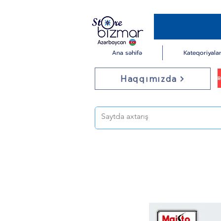
Ana səhifə
Kateqoriyala
Haqqımızda