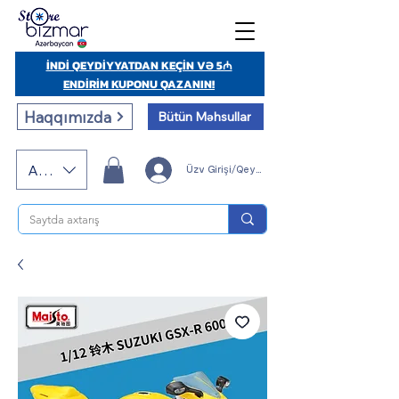
İNDİ QEYDİYYATDAN KEÇİN VƏ 5₼
ENDİRİM KUPONU QAZANIN!
Haqqımızda
Bütün Məhsullar
AZN (AZN)
Üzv Girişi/Qeydiyyatı