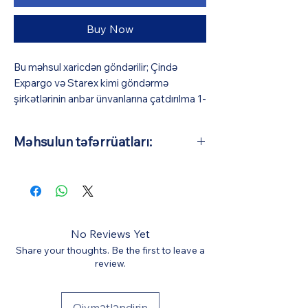
Buy Now
Bu məhsul xaricdən göndərilir; Çində
Expargo və Starex kimi göndərmə
şirkətlərinin anbar ünvanlarına çatdırılma 1-
3 iş günü (pulsuz), Azərbaycana isə orta
hesabla 10-15 iş günü çəkir (BizmarStore
Məhsulun təfərrüatları:
sifariş təsdiqi və ödəniş zamanı görünə
biləcək bir ödəniş müqabilində
Əsas Material: Tökmə ərintisinin
Azərbaycana çatdırılma və gömrük
ölçüsü: 1:12 (Motosikletlərin orta
xidməti göstərir). Bütün digər xərclər
uzunluğu təxminən 16-19 sm-dir)
qiymətə daxildir.
No Reviews Yet
Share your thoughts. Be the first to leave a
review.
Qiymətləndirin