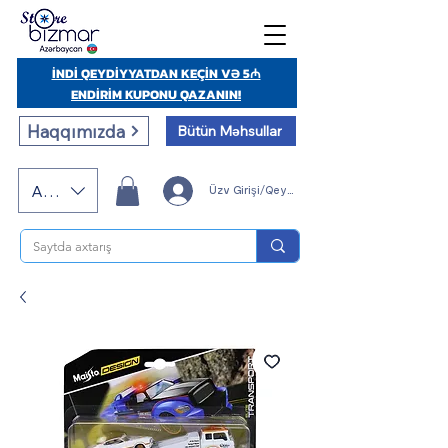
İNDİ QEYDİYYATDAN KEÇİN VƏ 5₼
ENDİRİM KUPONU QAZANIN!
Haqqımızda
Bütün Məhsullar
AZN (AZN)
Üzv Girişi/Qeydiyyatı