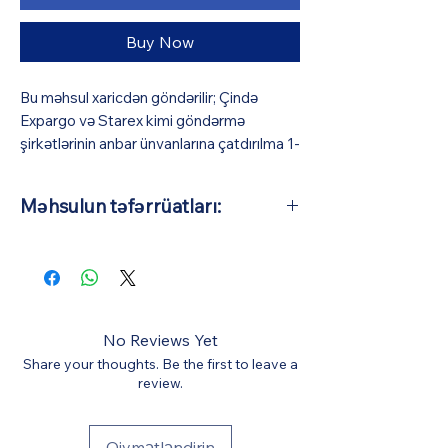
Buy Now
Bu məhsul xaricdən göndərilir; Çində
Expargo və Starex kimi göndərmə
şirkətlərinin anbar ünvanlarına çatdırılma 1-
3 iş günü (pulsuz), Azərbaycana isə orta
hesabla 10-15 iş günü çəkir (BizmarStore
Məhsulun təfərrüatları:
sifariş təsdiqi və ödəniş zamanı görünə
biləcək bir ödəniş müqabilində
Əsas Material: Tökmə ərintisinin
Azərbaycana çatdırılma və gömrük
ölçüsü: 1:64 (Avtomobillərin orta
xidməti göstərir). Bütün digər xərclər
təxmini uzunluğu 7 sm-dir)
qiymətə daxildir.
No Reviews Yet
Share your thoughts. Be the first to leave a
review.
Qiymətləndirin