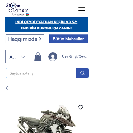
İNDİ QEYDİYYATDAN KEÇİN VƏ 5₼
ENDİRİM KUPONU QAZANIN!
Haqqımızda
Bütün Məhsullar
AZN (AZN)
Üzv Girişi/Qeydiyyatı