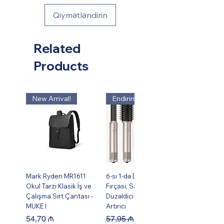
Qiymətləndirin
Related
Products
New Arrival!
Endirim!
Mark Ryden MR1611
6-sı 1-də Dəst Isti Hava
Okul Tarzı Klasik İş ve
Fırçası, Saç Burma,
Çalışma Sırt Çantası -
Düzəldici və Həcm
MUKE I
Artırıcı
Price
Regular Price
Sale Price
54,70 ₼
57,95 ₼
49,95 ₼