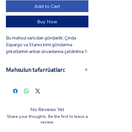
Add to Cart
Buy Now
Bu məhsul xaricdən göndərilir; Çində
Expargo və Starex kimi göndərmə
şirkətlərinin anbar ünvanlarına çatdırılma 1-
3 iş günü (pulsuz), Azərbaycana isə orta
hesabla 10-15 iş günü çəkir (BizmarStore
Məhsulun təfərrüatları:
sifariş təsdiqi və ödəniş zamanı görünə
biləcək bir ödəniş müqabilində
Əsas Material: Tökmə ərintisinin
Azərbaycana çatdırılma və gömrük
ölçüsü: 1:64 (Avtomobillərin orta
xidməti göstərir). Bütün digər xərclər
təxmini uzunluğu 7 sm-dir)
qiymətə daxildir.
No Reviews Yet
Share your thoughts. Be the first to leave a
review.