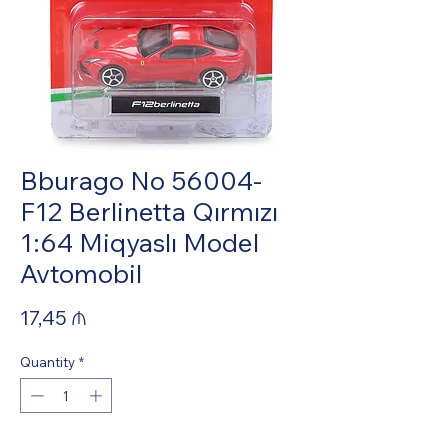
Bburago No 56004-
F12 Berlinetta Qırmızı
1:64 Miqyaslı Model
Avtomobil
Price
17,45 ₼
Quantity
*