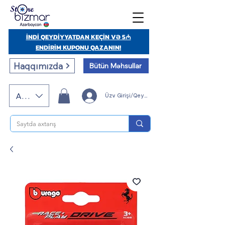
İNDİ QEYDİYYATDAN KEÇİN VƏ 5₼
ENDİRİM KUPONU QAZANIN!
Haqqımızda
Bütün Məhsullar
AZN (AZN)
Üzv Girişi/Qeydiyyatı