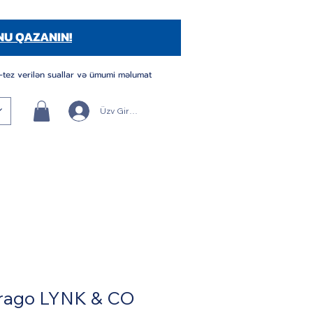
NU QAZANIN!
-tez verilən suallar və ümumi məlumat
Üzv Girişi/Qeydiyyatı
rago LYNK & CO