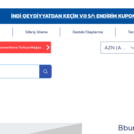
İNDİ QEYDİYYATDAN KEÇİN VƏ 5₼ ENDİRİM KUPO
r
Sifariş İzləmə
Dəstək/Qaytarma
Tez
AZN (AZN)
BizmarStore Türkiye Mağazası
Bbu