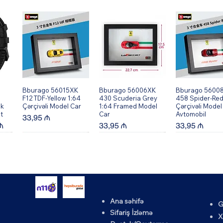
Bburago 56015XK
Quick View
Bburago 56006XK
Quick View
Bburago 5600
Quick Vi
F12 TDF-Yellow 1:64
430 Scuderia Grey
458 Spider-Red
ik
Çərçivəli Model Car
1:64 Framed Model
Çərçivəli Model
t
Car
Avtomobil
Price
33,95 ₼
rice
Price
Price
₼
33,95 ₼
33,95 ₼
Ana səhifə
G
K
Bburago 56002XK
Quick View
Bburago 56010XK
Quick View
Bburago 5600
Quick Vi
Sifariş İzləmə
X
64
599 GTO - Qırmızı
458 Speciale-Yellow
430 Scuderia -