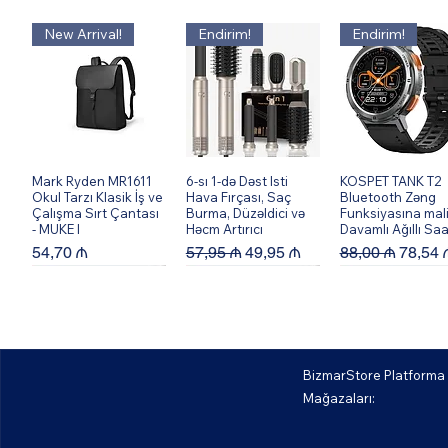
New Arrival!
Endirim!
Endirim!
Mark Ryden MR1611
Quick View
6-sı 1-də Dəst Isti
Quick View
KOSPET TANK T2
Quick View
Okul Tarzı Klasik İş ve
Hava Fırçası, Saç
Bluetooth Zəng
Çalışma Sırt Çantası
Burma, Düzəldici və
Funksiyasına mal
- MUKE I
Həcm Artırıcı
Davamlı Ağıllı Saa
Price
Regular Price
Sale Price
Regular Price
Sale P
54,70 ₼
57,95 ₼
49,95 ₼
88,00 ₼
78,54 
BizmarStore Platforma
Mağazaları:
Bburago 56008XK
Quick View
Bburago 56004XK
Quick View
Bburago 56013X
Quick View
458 Spider-Blue 1:64
F12 Berlinetta - Ağ
488 GTB - Sarı 1: