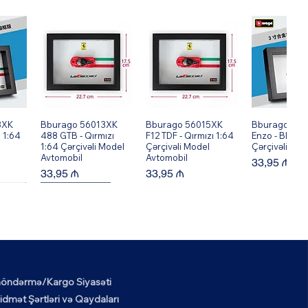
8XK
ew
Bburago 56013XK
Quick View
Bburago 56015XK
Quick View
Bburago 560
Quick V
 1:64
488 GTB - Qırmızı
F12 TDF - Qırmızı 1:64
Enzo - Black 
1:64 Çərçivəli Model
Çərçivəli Model
Çərçivəli Mod
Avtomobil
Avtomobil
Price
33,95 ₼
Price
Price
33,95 ₼
33,95 ₼
New Arrival!
öndərmə/Kargo Siyasəti
6XK
ew
Mark Ryden MR6602
Quick View
idmət Şərtləri və Qaydaları
Okul Tarzı Klasik İş ve