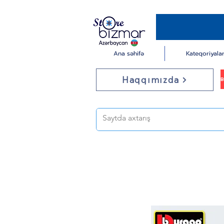
Ana səhifə
Kateqoriyala
Haqqımızda