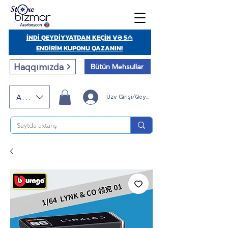
İNDİ QEYDİYYATDAN KEÇİN VƏ 5₼
ENDİRİM KUPONU QAZANIN!
Haqqımızda
Bütün Məhsullar
AZN (AZN)
Üzv Girişi/Qeydiyyatı