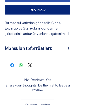
Buy Now
Bu məhsul xaricdən göndərilir; Çində
Expargo və Starex kimi göndərmə
şirkətlərinin anbar ünvanlarına çatdırılma 1-
3 iş günü (pulsuz), Azərbaycana isə orta
hesabla 10-15 iş günü çəkir (BizmarStore
Məhsulun təfərrüatları:
sifariş təsdiqi və ödəniş zamanı görünə
biləcək bir ödəniş müqabilində
Əsas Material: Tökmə ərintisinin
Azərbaycana çatdırılma və gömrük
ölçüsü: 1:64 (Avtomobillərin orta
xidməti göstərir). Bütün digər xərclər
təxmini uzunluğu 7 sm-dir)
qiymətə daxildir.
No Reviews Yet
Share your thoughts. Be the first to leave a
review.
Qiymətləndirin