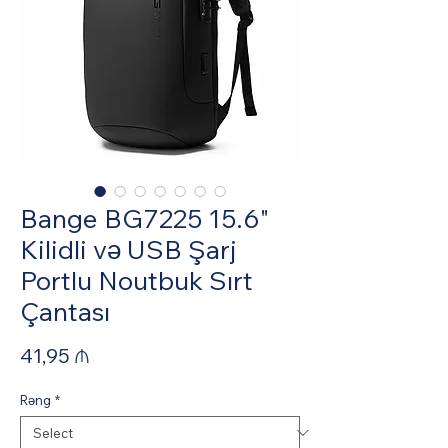
Bange BG7225 15.6"
Kilidli və USB Şarj
Portlu Noutbuk Sırt
Çantası
Price
41,95 ₼
Rəng
*