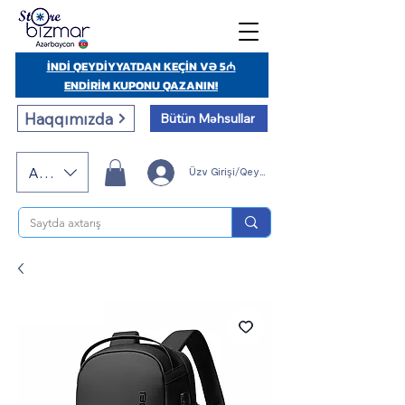
İNDİ QEYDİYYATDAN KEÇİN VƏ 5₼
ENDİRİM KUPONU QAZANIN!
Haqqımızda
Bütün Məhsullar
AZN (AZN)
Üzv Girişi/Qeydiyyatı