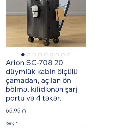
Arion SC-708 20
düymlük kabin ölçülü
çamadan, açılan ön
bölmə, kilidlənən şarj
portu və 4 təkər.
Price
65,95 ₼
Rəng
*