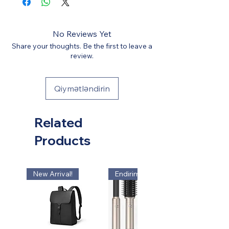
xidməti göstərir). Bütün digər xərclər
sm
qiymətə daxildir.
*** USB şarj portu funksiyasından
No Reviews Yet
istifadə etmək üçün öz enerji
Share your thoughts. Be the first to leave a
bankınıza ehtiyacınız olacaq (paketə
review.
daxil deyil).
Qiymətləndirin
Related
Products
New Arrival!
Endirim!