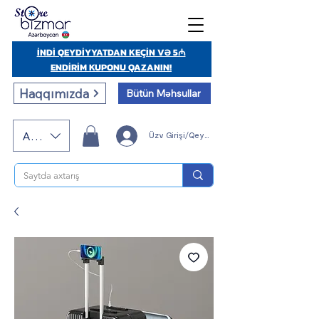
İNDİ QEYDİYYATDAN KEÇİN VƏ 5₼
ENDİRİM KUPONU QAZANIN!
Haqqımızda
Bütün Məhsullar
AZN (AZN)
Üzv Girişi/Qeydiyyatı