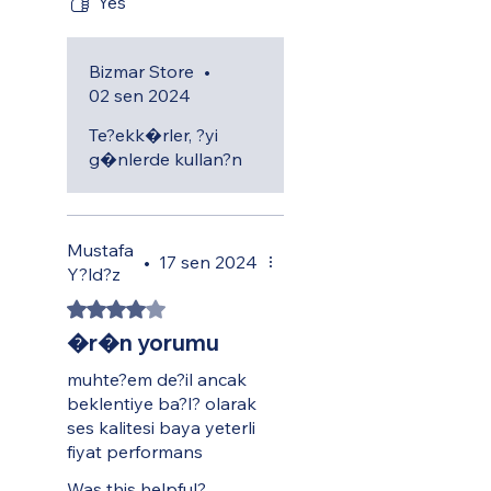
Yes
Bizmar Store
•
02 sen 2024
Te?ekk�rler, ?yi
g�nlerde kullan?n
Mustafa
•
17 sen 2024
Y?ld?z
Rated 4 out of 5 stars.
�r�n yorumu
muhte?em de?il ancak
beklentiye ba?l? olarak
ses kalitesi baya yeterli
fiyat performans
Was this helpful?