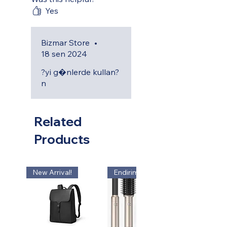
Yes
Bizmar Store
•
18 sen 2024
?yi g�nlerde kullan?
n
Related
Products
New Arrival!
Endirim!