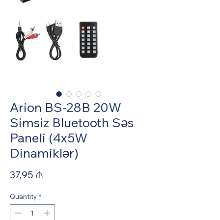
Arion BS-28B 20W
Simsiz Bluetooth Səs
Paneli (4x5W
Dinamiklər)
Price
37,95 ₼
Quantity
*