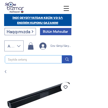
İNDİ QEYDİYYATDAN KEÇİN VƏ 5₼
ENDİRİM KUPONU QAZANIN!
Haqqımızda
Bütün Məhsullar
AZN (AZN)
Üzv Girişi/Qeydiyyatı