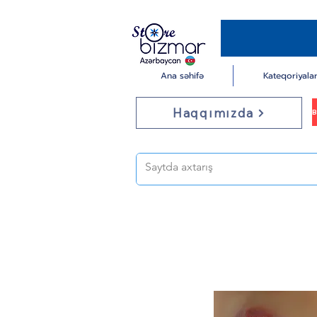
Ana səhifə
Kateqoriyala
Haqqımızda