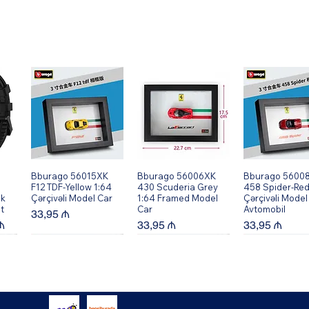
Bburago 56015XK
Quick View
Bburago 56006XK
Quick View
Bburago 5600
Quick Vi
F12 TDF-Yellow 1:64
430 Scuderia Grey
458 Spider-Red
ik
Çərçivəli Model Car
1:64 Framed Model
Çərçivəli Model
t
Car
Avtomobil
Price
33,95 ₼
rice
Price
Price
₼
33,95 ₼
33,95 ₼