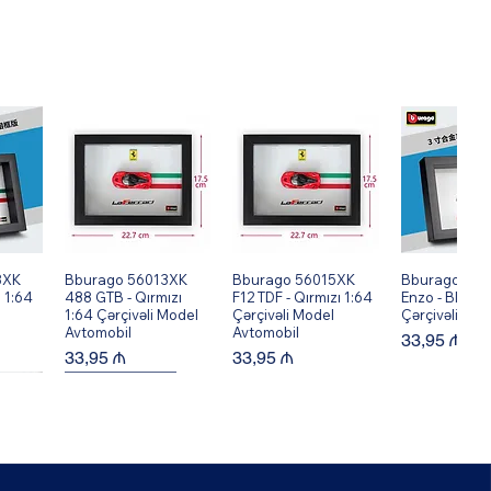
8XK
ew
Bburago 56013XK
Quick View
Bburago 56015XK
Quick View
Bburago 560
Quick V
 1:64
488 GTB - Qırmızı
F12 TDF - Qırmızı 1:64
Enzo - Black 
1:64 Çərçivəli Model
Çərçivəli Model
Çərçivəli Mod
Avtomobil
Avtomobil
Price
33,95 ₼
Price
Price
33,95 ₼
33,95 ₼
New Arrival!