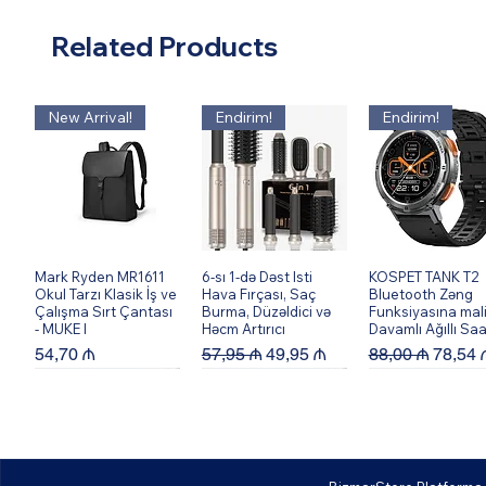
Related Products
New Arrival!
Endirim!
Endirim!
Mark Ryden MR1611
Quick View
6-sı 1-də Dəst Isti
Quick View
KOSPET TANK T2
Quick View
Okul Tarzı Klasik İş ve
Hava Fırçası, Saç
Bluetooth Zəng
Çalışma Sırt Çantası
Burma, Düzəldici və
Funksiyasına mal
- MUKE I
Həcm Artırıcı
Davamlı Ağıllı Saa
Price
Regular Price
Sale Price
Regular Price
Sale P
54,70 ₼
57,95 ₼
49,95 ₼
88,00 ₼
78,54 