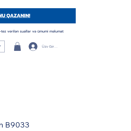
NU QAZANIN!
-tez verilən suallar və ümumi məlumat
Üzv Girişi/Qeydiyyatı
on B9033