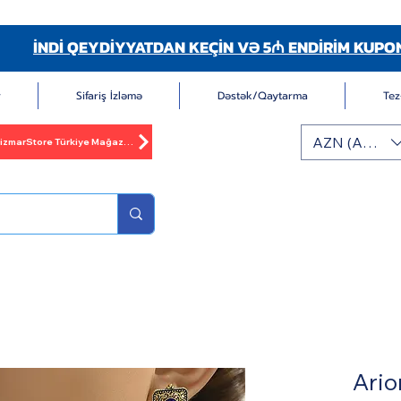
İNDİ QEYDİYYATDAN KEÇİN VƏ 5₼ ENDİRİM KUPO
r
Sifariş İzləmə
Dəstək/Qaytarma
Tez
AZN (AZN)
BizmarStore Türkiye Mağazası
Ari