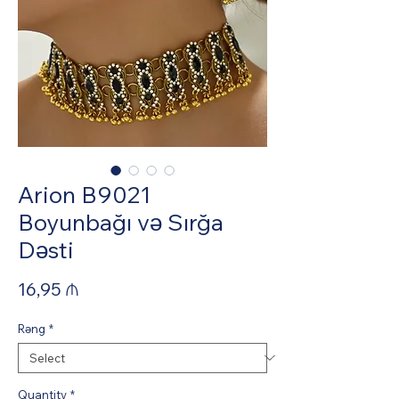
Arion B9021
Boyunbağı və Sırğa
Dəsti
Price
16,95 ₼
Rəng
*
Quantity
*