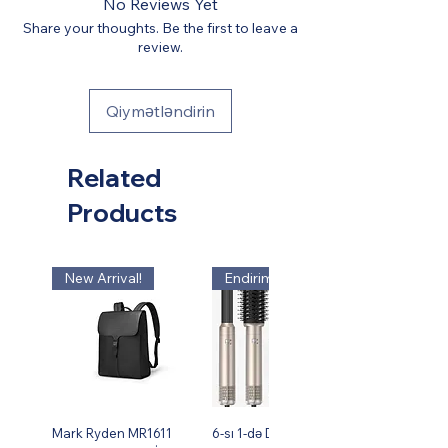
No Reviews Yet
Share your thoughts. Be the first to leave a
review.
Qiymətləndirin
Related
Products
New Arrival!
Endirim!
Mark Ryden MR1611
6-sı 1-də Dəst Isti Hava