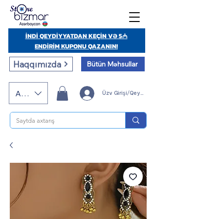
İNDİ QEYDİYYATDAN KEÇİN VƏ 5₼
ENDİRİM KUPONU QAZANIN!
Haqqımızda
Bütün Məhsullar
AZN (AZN)
Üzv Girişi/Qeydiyyatı