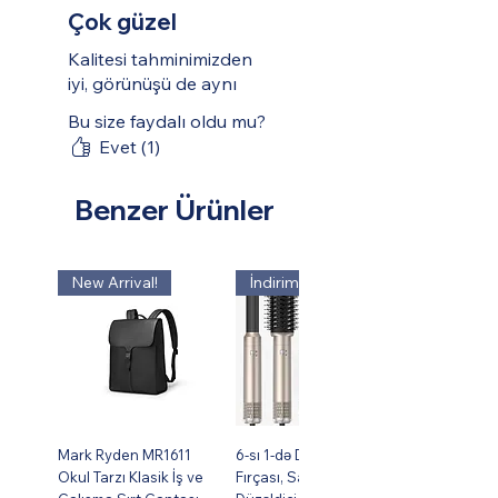
ve havayla kurutması kolaydır.
Çok güzel
Yumuşak, ayarlanabilir ve nefes
Kalitesi tahminimizden
alabilen rahat omuz askıları
iyi, görünüşü de aynı
mükemmel bir his sağlar, kaymaz
kayış H tokası düşmeyi önler, üst sap
Bu size faydalı oldu mu?
taşımaya yardımcı olur.
Evet (1)
Benzer Ürünler
New Arrival!
İndirim !
Mark Ryden MR1611
6-sı 1-də Dəst Isti Hava
Okul Tarzı Klasik İş ve
Fırçası, Saç Burma,