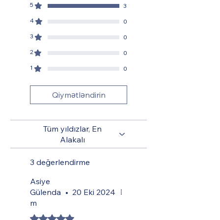
Keşfetmenin Her Zaman Birçok Yolu
5
3
Vardır
4
0
3
0
2
0
1
0
Qiymətləndirin
Tüm yıldızlar, En
Alakalı
3 değerlendirme
Asiye
Gülenda
•
20 Eki 2024
m
5 üzerinden 5 yıldız