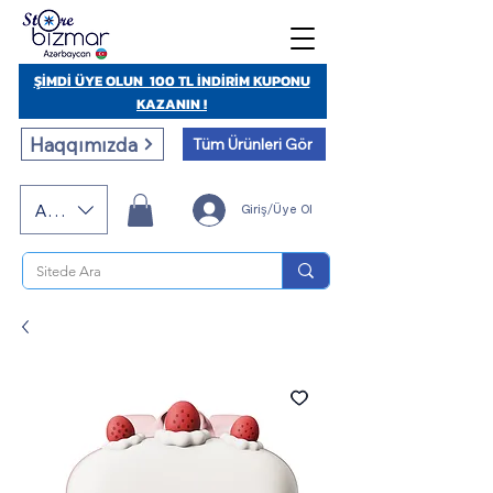
ŞİMDİ ÜYE OLUN 100 TL İNDİRİM KUPONU
KAZANIN !
Haqqımızda
Tüm Ürünleri Gör
AZN (AZN)
Giriş/Üye Ol