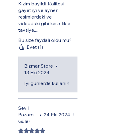
Kizim bayildi. Kalitesi
gayet iyi ve aynen
resimlerdeki ve
videodaki gibi kesinlikle
tavsiye....
Bu size faydalı oldu mu?
Evet (1)
Bizmar Store
•
13 Eki 2024
İyi günlerde kullanın
Rahat Omuz Askısı
Sevil
Dış kabuğu dayanıklı ve süper esnek
Pazarcı
•
24 Eki 2024
yapmak için kullanılan yüksek kaliteli
Güler
simli deri.
Bu arada, kabuk suya
dayanıklıdır ve temizlemesi kolaydır
5 üzerinden 5 yıldız