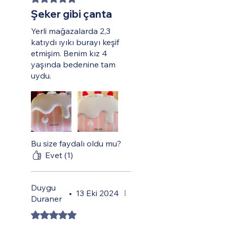
Şeker gibi çanta
Yerli mağazalarda 2,3
katıydı ıyıkı burayı keşif
etmişim. Benim kız 4
yaşında bedenine tam
uydu.
Bu size faydalı oldu mu?
Evet (1)
Duygu
•
13 Eki 2024
Duraner
5 üzerinden 5 yıldız