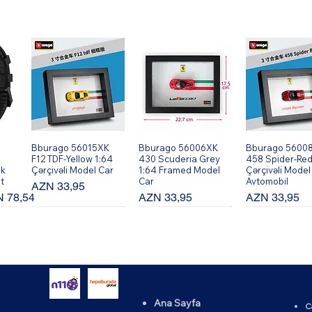
Bburago 56015XK
Hızlı Bakış
Bburago 56006XK
Hızlı Bakış
Bburago 5600
Hızlı Bakı
F12 TDF-Yellow 1:64
430 Scuderia Grey
458 Spider-Red
ik
Çərçivəli Model Car
1:64 Framed Model
Çərçivəli Model
t
Car
Avtomobil
Fiyat
AZN 33,95
rimli Fiyat
Fiyat
Fiyat
 78,54
AZN 33,95
AZN 33,95
Ana Sayfa
C