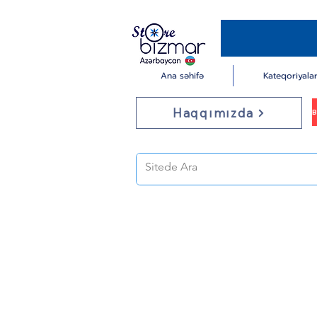
Ana səhifə
Kateqoriyala
Haqqımızda