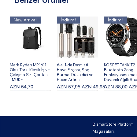
New Arrival!
İndirim !
İndirim !
Mark Ryden MR1611
Hızlı Bakış
6-sı 1-də Dəst Isti
Hızlı Bakış
KOSPET TANK T2
Hızlı Bakış
Okul Tarzı Klasik İş ve
Hava Fırçası, Saç
Bluetooth Zəng
Çalışma Sırt Çantası
Burma, Düzəldici və
Funksiyasına mal
- MUKE I
Həcm Artırıcı
Davamlı Ağıllı Saa
Fiyat
Normal Fiyat
İndirimli Fiyat
Normal Fiyat
İndi
AZN 54,70
AZN 57,95
AZN 49,95
AZN 88,00
AZN
BizmarStore Platform
Mağazaları: