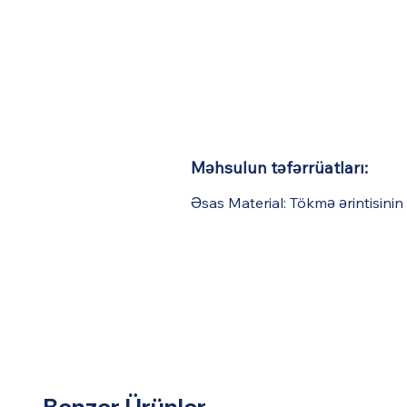
Məhsulun təfərrüatları:
Əsas Material: Tökmə ərintisinin
Benzer Ürünler