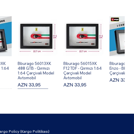
8XK
ş
Bburago 56013XK
Hızlı Bakış
Bburago 56015XK
Hızlı Bakış
Bburago 560
Hızlı Ba
 1:64
488 GTB - Qırmızı
F12 TDF - Qırmızı 1:64
Enzo - Black 
1:64 Çərçivəli Model
Çərçivəli Model
Çərçivəli Mod
Avtomobil
Avtomobil
Fiyat
AZN 33,95
Fiyat
Fiyat
AZN 33,95
AZN 33,95
New Arrival!
argo Policy (Kargo Politikası)