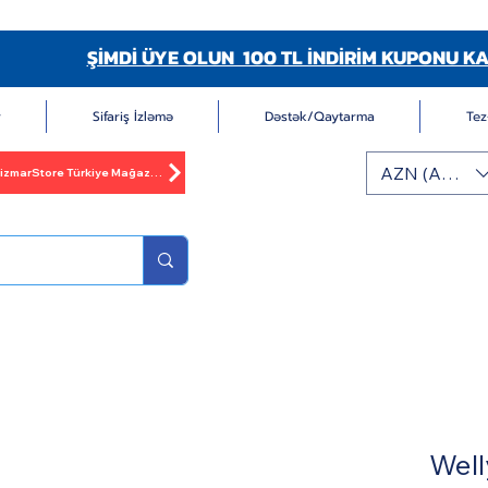
ŞİMDİ ÜYE OLUN 100 TL İNDİRİM KUPONU KA
r
Sifariş İzləmə
Dəstək/Qaytarma
Tez
AZN (AZN)
BizmarStore Türkiye Mağazası
Well