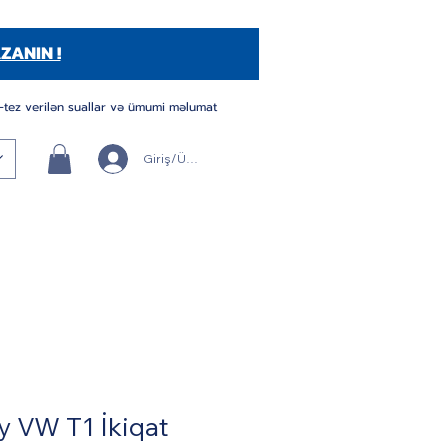
ZANIN !
-tez verilən suallar və ümumi məlumat
Giriş/Üye Ol
y VW T1 İkiqat