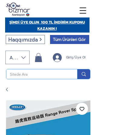
ŞİMDİ ÜYE OLUN 100 TL İNDİRİM KUPONU
KAZANIN !
Haqqımızda
Tüm Ürünleri Gör
AZN (AZN)
Giriş/Üye Ol