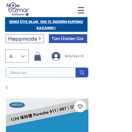
ŞİMDİ ÜYE OLUN 100 TL İNDİRİM KUPONU
KAZANIN !
Haqqımızda
Tüm Ürünleri Gör
AZN (AZN)
Giriş/Üye Ol