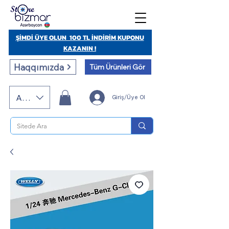
ŞİMDİ ÜYE OLUN 100 TL İNDİRİM KUPONU
KAZANIN !
Haqqımızda
Tüm Ürünleri Gör
AZN (AZN)
Giriş/Üye Ol