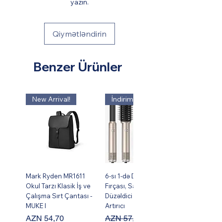
yazın.
Qiymətləndirin
Benzer Ürünler
New Arrival!
İndirim !
Mark Ryden MR1611
6-sı 1-də Dəst Isti Hava
Okul Tarzı Klasik İş ve
Fırçası, Saç Burma,
Çalışma Sırt Çantası -
Düzəldici və Həcm
MUKE I
Artırıcı
Fiyat
Normal Fiyat
İndirimli Fiyat
AZN 54,70
AZN 57,95
AZN 49,95