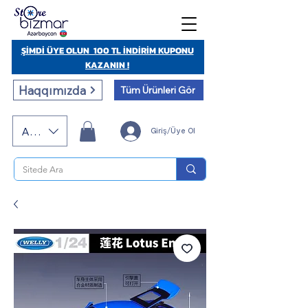
ŞİMDİ ÜYE OLUN 100 TL İNDİRİM KUPONU
KAZANIN !
Haqqımızda
Tüm Ürünleri Gör
AZN (AZN)
Giriş/Üye Ol