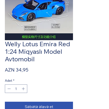
Welly Lotus Emira Red
1:24 Miqyaslı Model
Avtomobil
Fiyat
AZN 34,95
Adet
*
Səbətə əlavə et