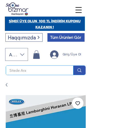
ŞİMDİ ÜYE OLUN 100 TL İNDİRİM KUPONU
KAZANIN !
Haqqımızda
Tüm Ürünleri Gör
AZN (AZN)
Giriş/Üye Ol