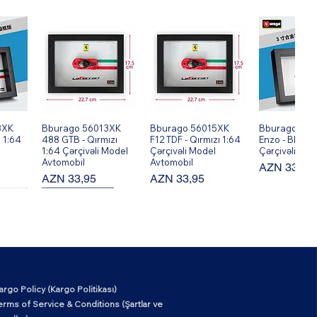
8XK
ş
Bburago 56013XK
Hızlı Bakış
Bburago 56015XK
Hızlı Bakış
Bburago 560
Hızlı Ba
 1:64
488 GTB - Qırmızı
F12 TDF - Qırmızı 1:64
Enzo - Black 
1:64 Çərçivəli Model
Çərçivəli Model
Çərçivəli Mod
Avtomobil
Avtomobil
Fiyat
AZN 33,95
Fiyat
Fiyat
AZN 33,95
AZN 33,95
New Arrival!
argo Policy (Kargo Politikası)
6XK
ş
Mark Ryden MR6602
Hızlı Bakış
erms of Service & Conditions (Şartlar ve
Okul Tarzı Klasik İş ve