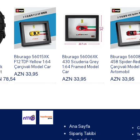
Bburago 56015XK
Hızlı Bakış
Bburago 56006XK
Hızlı Bakış
Bburago 5600
Hızlı Bakı
F12 TDF-Yellow 1:64
430 Scuderia Grey
458 Spider-Red
ik
Çərçivəli Model Car
1:64 Framed Model
Çərçivəli Model
t
Car
Avtomobil
Fiyat
AZN 33,95
rimli Fiyat
Fiyat
Fiyat
 78,54
AZN 33,95
AZN 33,95
Ana Sayfa
C
K
Bburago 56002XK
Hızlı Bakış
Bburago 56010XK
Hızlı Bakış
Bburago 5600
Hızlı Bakı
Sipariş Takibi
T
64
599 GTO - Qırmızı
458 Speciale-Yellow
430 Scuderia -