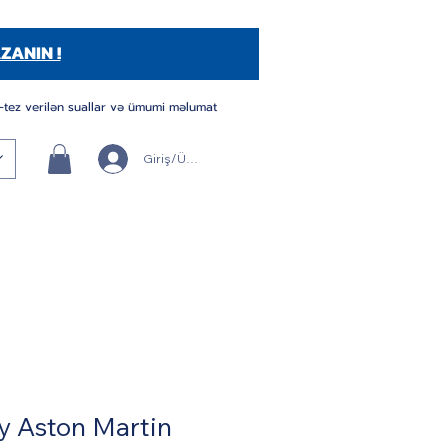
ZANIN !
-tez verilən suallar və ümumi məlumat
Giriş/Üye Ol
y Aston Martin