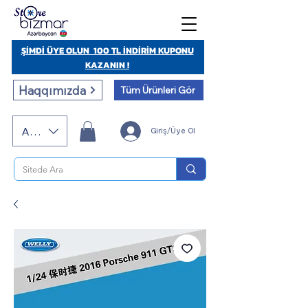
ŞİMDİ ÜYE OLUN 100 TL İNDİRİM KUPONU
KAZANIN !
Haqqımızda
Tüm Ürünleri Gör
AZN (AZN)
Giriş/Üye Ol