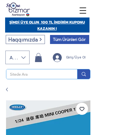
ŞİMDİ ÜYE OLUN 100 TL İNDİRİM KUPONU
KAZANIN !
Haqqımızda
Tüm Ürünleri Gör
AZN (AZN)
Giriş/Üye Ol