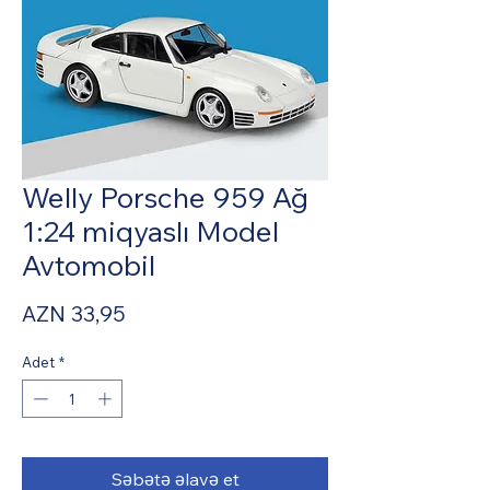
Welly Porsche 959 Ağ
1:24 miqyaslı Model
Avtomobil
Fiyat
AZN 33,95
Adet
*
Səbətə əlavə et