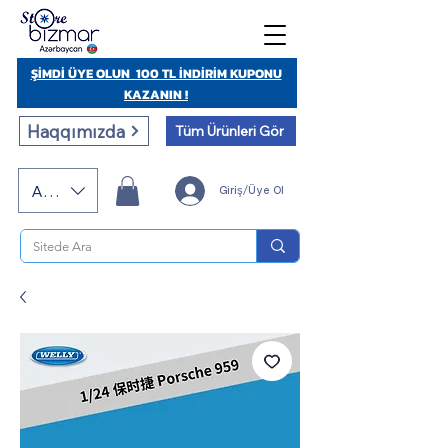
ŞİMDİ ÜYE OLUN 100 TL İNDİRİM KUPONU
KAZANIN !
Haqqımızda
Tüm Ürünleri Gör
AZN (AZN)
Giriş/Üye Ol